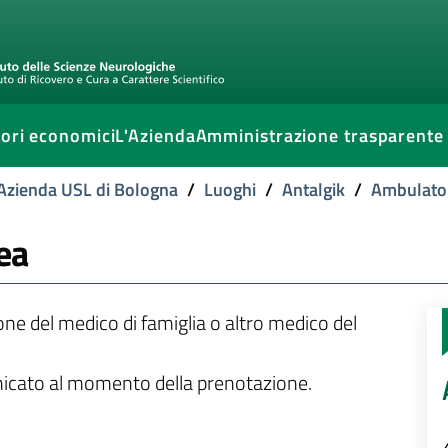
ori economici
L'Azienda
Amministrazione trasparente
l'Azienda USL di Bologna
/
Luoghi
/
Antalgik
/
Ambulator
ea
ione del medico di famiglia o altro medico del
unicato al momento della prenotazione.