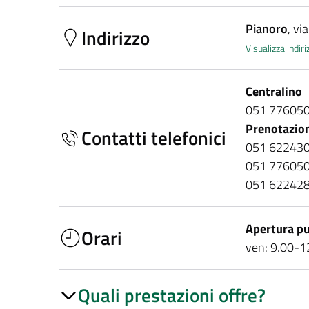
Pianoro
, vi
Indirizzo
Visualizza indi
Centralino
051 77605
Prenotazio
Contatti telefonici
051 6224306
051 776050
051 6224283
Apertura pu
Orari
ven: 9.00-1
Quali prestazioni offre?