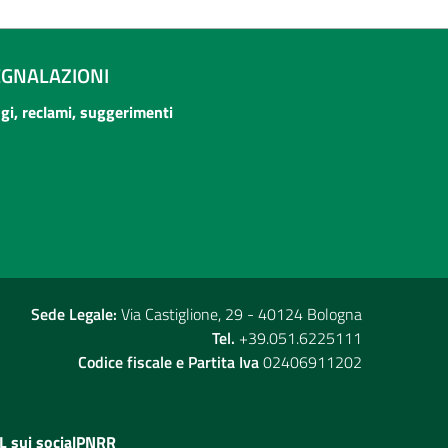
EGNALAZIONI
ogi, reclami, suggerimenti
Sede Legale:
Via Castiglione, 29 - 40124 Bologna
Tel.
+39.051.6225111
Codice fiscale e Partita Iva
02406911202
L sui social
PNRR