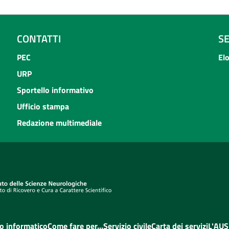
CONTATTI
S
PEC
El
URP
Sportello informativo
Ufficio stampa
Redazione multimediale
o informatico
Come fare per...
Servizio civile
Carta dei servizi
L'AUS