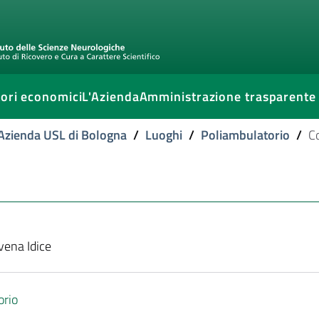
ori economici
L'Azienda
Amministrazione trasparente
l'Azienda USL di Bologna
/
Luoghi
/
Poliambulatorio
/
Co
vena Idice
orio