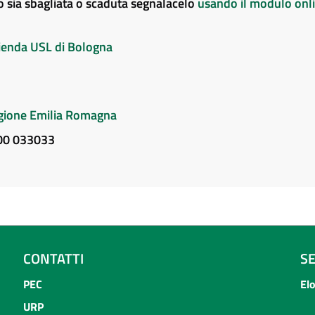
to sia sbagliata o scaduta segnalacelo
usando il modulo onl
Azienda USL di Bologna
Regione Emilia Romagna
800 033033
CONTATTI
S
PEC
El
URP