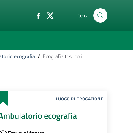
Cerca
torio ecografia
/
Ecografia testicoli
LUOGO DI EROGAZIONE
Ambulatorio ecografia
Dove si trova