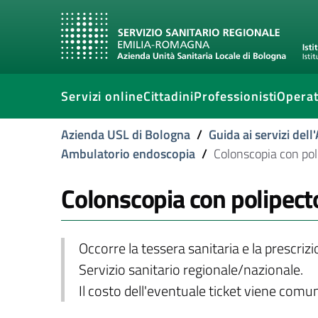
Servizi online
Cittadini
Professionisti
Operat
Azienda USL di Bologna
/
Guida ai servizi del
Ambulatorio endoscopia
/
Colonscopia con po
Colonscopia con polipec
Occorre la tessera sanitaria e la prescriz
Servizio sanitario regionale/nazionale.
Il costo dell'eventuale ticket viene com