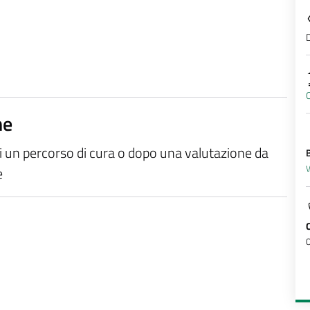
D
O
ne
di un percorso di cura o dopo una valutazione da
B
V
e