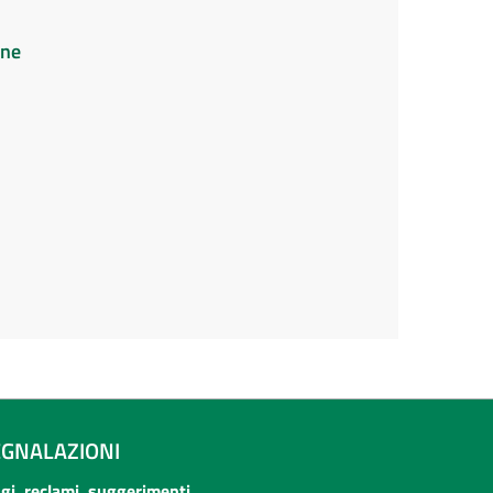
ine
EGNALAZIONI
ogi, reclami, suggerimenti