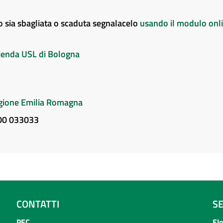
to sia sbagliata o scaduta segnalacelo
usando il modulo onl
Azienda USL di Bologna
Regione Emilia Romagna
800 033033
CONTATTI
S
PEC
El