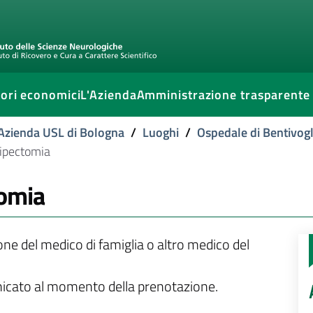
ori economici
L'Azienda
Amministrazione trasparente
l'Azienda USL di Bologna
/
Luoghi
/
Ospedale di Bentivogl
lipectomia
tomia
ione del medico di famiglia o altro medico del
unicato al momento della prenotazione.