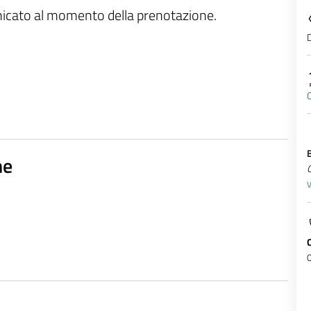
unicato al momento della prenotazione.
D
C
ne
Q
V