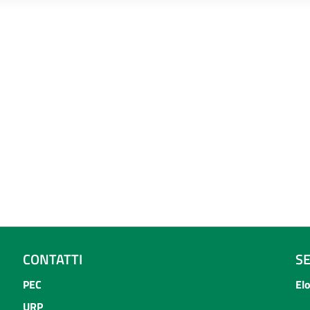
CONTATTI
S
PEC
El
URP