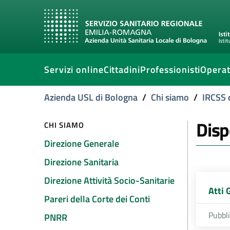
Servizi online
Cittadini
Professionisti
Operat
Azienda USL di Bologna
/
Chi siamo
/
IRCSS 
Disp
CHI SIAMO
Direzione Generale
Direzione Sanitaria
Direzione Attività Socio-Sanitarie
Atti 
Pareri della Corte dei Conti
Pubbl
PNRR