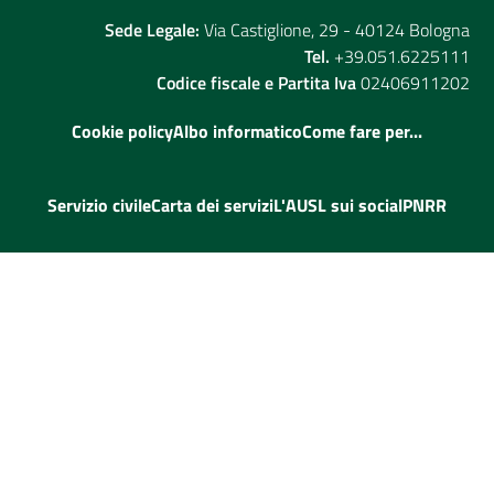
Sede Legale:
Via Castiglione, 29 - 40124 Bologna
Tel.
+39.051.6225111
Codice fiscale e Partita Iva
02406911202
Cookie policy
Albo informatico
Come fare per...
Servizio civile
Carta dei servizi
L'AUSL sui social
PNRR