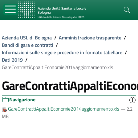
Azienda USL di Bologna
/
Amministrazione trasparente
/
Bandi di gara e contratti
/
Informazioni sulle singole procedure in formato tabellare
/
Dati 2019
/
GareContrattiAppaltiEconomie2014aggiornamento.xls
GareContrattiAppaltiEcon
Navigazione
GareContrattiAppaltiEconomie2014aggiornamento.xls
— 2.2
MB