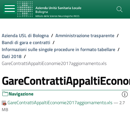
Azienda USL di Bologna
/
Amministrazione trasparente
/
Bandi di gara e contratti
/
Informazioni sulle singole procedure in formato tabellare
/
Dati 2018
/
GareContrattiAppaltiEconomie2017aggiornamento.xls
GareContrattiAppaltiEcon
Navigazione
GareContrattiAppaltiEconomie2017aggiornamento.xls
— 2.7
MB