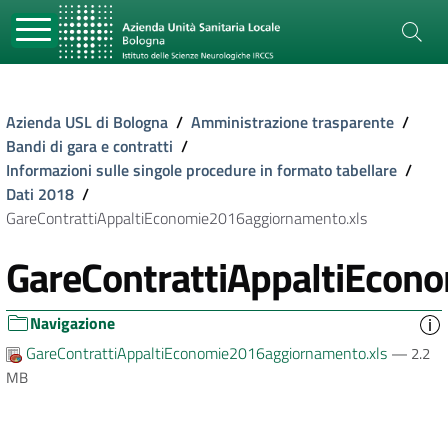
Azienda USL di Bologna
/
Amministrazione trasparente
/
Bandi di gara e contratti
/
Informazioni sulle singole procedure in formato tabellare
/
Dati 2018
/
GareContrattiAppaltiEconomie2016aggiornamento.xls
GareContrattiAppaltiEcon
Navigazione
GareContrattiAppaltiEconomie2016aggiornamento.xls
— 2.2
MB