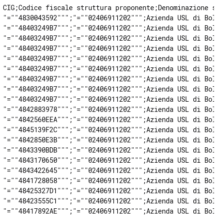
CIG;Codice fiscale struttura proponente;Denominazione struttura proponente;Gruppo;Descrizione lotto;Tipologia di gara;Partecipante (codice fiscale);Partecipante (identificativo estero);Partecipante (ragione sociale);RTI di appartenenza;Tipo membro RTI;Aggiudicatario (SI/NO);Importo aggiudicato;Azienda USL di Bologna;Azienda Ospedaliera Univ. di Bologna;Istituto Ortopedico Rizzoli;Azienda USL di Imola;Azienda USL di Ferrara;Azienda Ospedaliera Univ. di Ferrara;Azienda USL della Romagna;ASP SENECA;ASC INSIEME;AVEN;Azienda Montecatone;Azienda USL di Parma;Azienda Ospedaliera di Modena;Azienda Ospedaliera di Parma;Azienda Ospedaliera di Reggio Emilia;AUSL di Piacenza;AUSL di Cesena;Importo versato;Data inizio fo