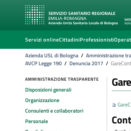
Servizi online
Cittadini
Professionisti
Operat
Azienda USL di Bologna
/
Amministrazione tr
AVCP Legge 190
/
Denuncia 2017
/
GareCont
Gare
AMMINISTRAZIONE TRASPARENTE
Disposizioni generali
Organizzazione
GareC
Consulenti e collaboratori
Cont
Personale