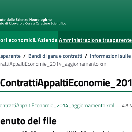
ori economici
L'Azienda
Amministrazione trasparent
current
asparente
/
Bandi di gara e contratti
/
Informazioni sulle
rattiAppaltiEconomie_2014_aggiornamento.xml
ContrattiAppaltiEconomie_20
ontrattiAppaltiEconomie_2014_aggiornamento.xml
— 4.8 
enuto del file