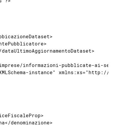
              <ragioneSociale>Italscientifica SpA</ragioneSociale>
                </partecipante>
                <partecipante>
                    <codiceFiscale>09933630155</codiceFiscale>
                    <ragioneSociale>LEICA MICROSYSTEMS SRL</ragioneSociale>
                </partecipante>
                <partecipante>
                    <codiceFiscale>06754140157</codiceFiscale>
                    <ragioneSociale>BIO-OPTICA MILANO SPA</ragioneSociale>
                </partecipante>
            </partecipanti>
            <aggiudicatari>
                <aggiudicatario>
                    <codiceFiscale>02705540165</codiceFiscale>
 