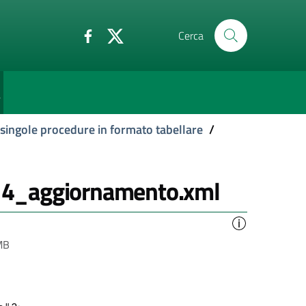
Cerca
e
 singole procedure in formato tabellare
/
14_aggiornamento.xml
MB