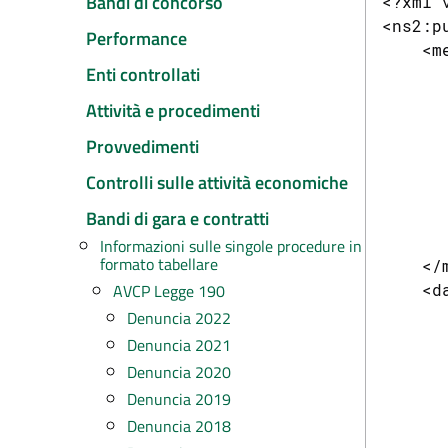
Bandi di concorso
<?xml version="1.0" encoding="UTF-8" standalone="yes"?>
<ns2:pubblicazione xmlns:ns2="legge190_1_0">
    <metadata>
        <titolo>Pubblicazione L190 - 1</titolo>
        <abstract>Pubblicazione L190</abstract>
        <dataPubbicazioneDataset>2018-01-30</dataPubbicazioneDataset>
        <entePubblicatore>Azienda USL di Bologna</entePubblicatore>
        <dataUltimoAggiornamentoDataset>2018-01-30</dataUltimoAggiornamentoDataset>
        <annoRiferimento>2014</annoRiferimento>
        <urlFile>http://www.ausl.bologna.it/per-le-imprese/informazioni-pubblicate-ai-sensi-dellarticolo-1/avcp-legge-190/denuncia-2017/GareContrattiAppaltiEconomie_2014_aggiornamento.xml</urlFile>
        <licenza xmlns:xsi="http://www.w3.org/2001/XMLSchema-instance" xmlns:xs="http://www.w3.org/2001/XMLSchema" xsi:type="xs:string">IODL</licenza>
    </metadata>
    <data>
        <lotto>
            <cig>5541030A99</cig>
            <strutturaProponente>
                <codiceFiscaleProp>02406911202</codiceFiscaleProp>
                <denominazione>Azienda USL di Bologna</denominazione>
            </strutturaProponente>
            <oggetto>Servizio di mediazione culturale - gara AUSL BO</oggetto>
       
Performance
Enti controllati
Attività e procedimenti
Provvedimenti
Controlli sulle attività economiche
Bandi di gara e contratti
Informazioni sulle singole procedure in
formato tabellare
AVCP Legge 190
Denuncia 2022
Denuncia 2021
Denuncia 2020
Denuncia 2019
Denuncia 2018