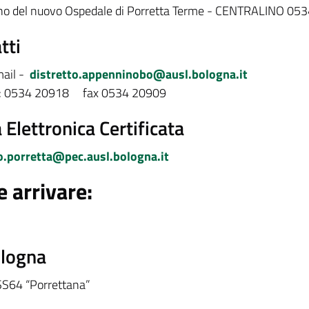
erno del nuovo Ospedale di Porretta Terme - CENTRALINO 05
tti
ail -
distretto.appenninobo@ausl.bologna.it
.: 0534 20918 fax 0534 20909
 Elettronica Certificata
o.porretta@pec.ausl.bologna.it
 arrivare:
ologna
SS64 “Porrettana”