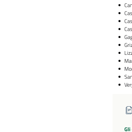
Ca
Cas
Cas
Cas
Ga
Gri
Liz
Mar
Mo
San
Ve
Gli