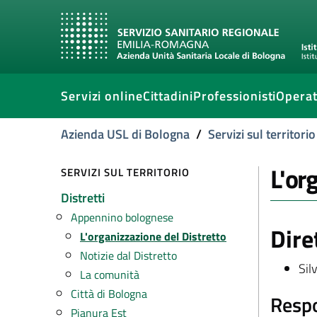
Servizi online
Cittadini
Professionisti
Operat
Azienda USL di Bologna
/
Servizi sul territorio
L'or
SERVIZI SUL TERRITORIO
Distretti
Appennino bolognese
Dire
L'organizzazione del Distretto
Notizie dal Distretto
Sil
La comunità
Città di Bologna
Respo
Pianura Est