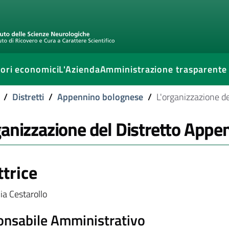
ori economici
L'Azienda
Amministrazione trasparente
/
Distretti
/
Appennino bolognese
/
L'organizzazione de
ganizzazione del Distretto App
ttrice
via Cestarollo
nsabile Amministrativo