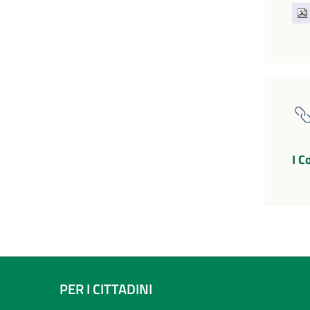
I C
PER I CITTADINI