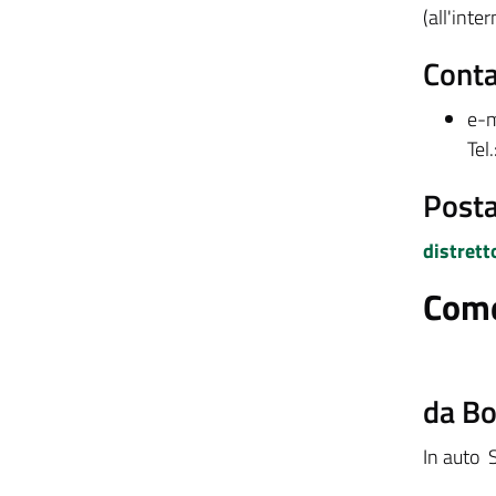
(all'int
Conta
e-m
Tel
Posta
distrett
Come
da B
In auto 