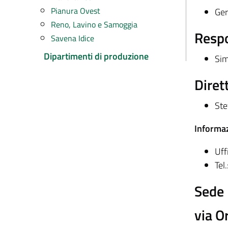
Pianura Ovest
Ger
Reno, Lavino e Samoggia
Respo
Savena Idice
Dipartimenti di produzione
Sim
Diret
Ste
Informaz
Uff
Tel
Sede
via O