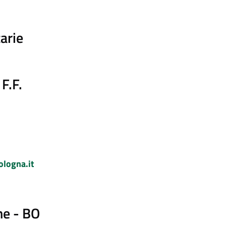
arie
F.F.
logna.it
me - BO