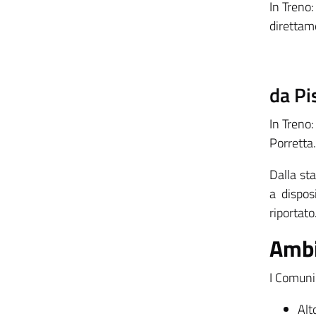
In Treno:
direttam
da Pi
In Treno:
Porretta.
Dalla st
a dispos
riportato
Ambi
I Comuni 
Alt