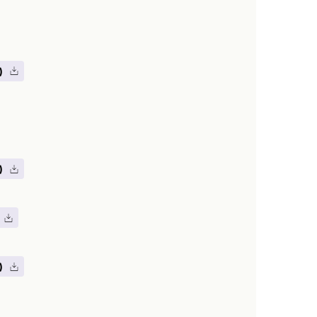
)
)
)