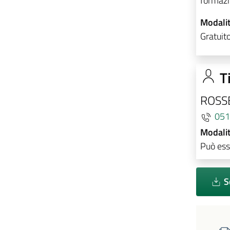
formazi
Modalit
Gratuit
Ti
ROSS
051
Modalit
Può esse
S