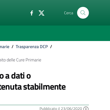
Cerca
marie
/
Trasparenza DCP
/
ito delle Cure Primarie
 a dati o
tenuta stabilmente
Pubblicato il 23/06/2020