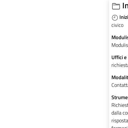
I
Iniz
civico
Modulis
Modulist
Uffici e
richiest
Modalit
Contatt
Strumen
Richies
dalla co
rispost