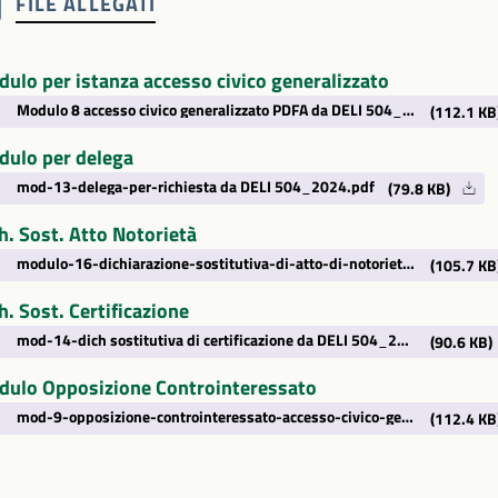
FILE ALLEGATI
ulo per istanza accesso civico generalizzato
Modulo 8 accesso civico generalizzato PDFA da DELI 504_2024.pdf
(112.1 KB
ulo per delega
mod-13-delega-per-richiesta da DELI 504_2024.pdf
(79.8 KB)
h. Sost. Atto Notorietà
modulo-16-dichiarazione-sostitutiva-di-atto-di-notorieta-impedimento-temporaneo-pdfa da DELI 504_2024.pdf
(105.7 KB
h. Sost. Certificazione
mod-14-dich sostitutiva di certificazione da DELI 504_2024.pdf
(90.6 KB)
ulo Opposizione Controinteressato
mod-9-opposizione-controinteressato-accesso-civico-generalizzato da DELI 504_2024.pdf
(112.4 KB