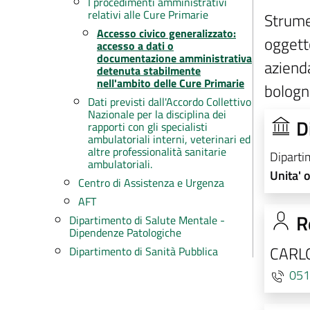
I procedimenti amministrativi
relativi alle Cure Primarie
Strumen
Accesso civico generalizzato:
oggetto
accesso a dati o
documentazione amministrativa
azienda
detenuta stabilmente
nell'ambito delle Cure Primarie
bologn
Dati previsti dall'Accordo Collettivo
Nazionale per la disciplina dei
D
rapporti con gli specialisti
ambulatoriali interni, veterinari ed
altre professionalità sanitarie
Diparti
ambulatoriali.
Unita' 
Centro di Assistenza e Urgenza
AFT
R
Dipartimento di Salute Mentale -
Dipendenze Patologiche
CARLO
Dipartimento di Sanità Pubblica
051