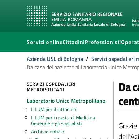
Servizi online
Cittadini
Professionisti
Operat
Azienda USL di Bologna
/
Servizi ospedalieri 
Da casa del paziente al Laboratorio Unico Metropo
Da c
SERVIZI OSPEDALIERI
METROPOLITANI
cent
Laboratorio Unico Metropolitano
Il LUM per il cittadino
Il LUM per i medici di Medicina
Generale e gli specialisti
Grazie 
Archivio notizie
dell'Az