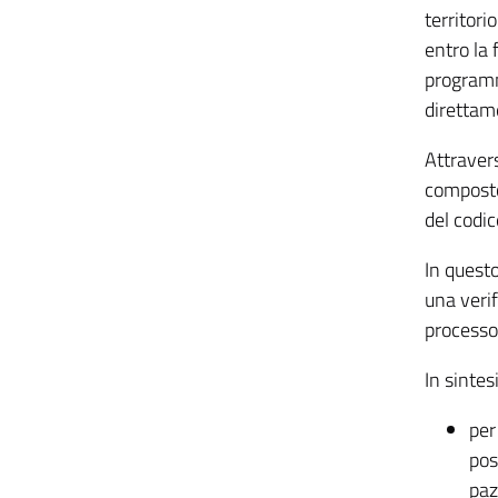
territori
entro la 
programma
direttame
Attraver
composto
del codic
In questo
una verif
processo
In sintes
per
pos
paz