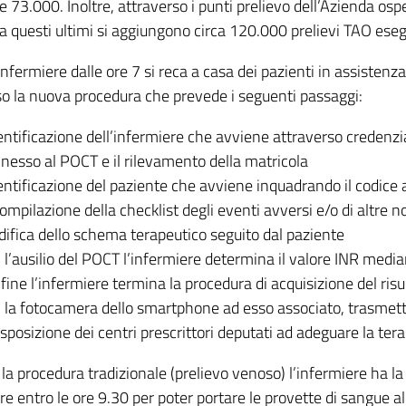
e 73.000. Inoltre, attraverso i punti prelievo dell’Azienda osp
 questi ultimi si aggiungono circa 120.000 prelievi TAO esegu
nfermiere dalle ore 7 si reca a casa dei pazienti in assistenza 
so la nuova procedura che prevede i seguenti passaggi:
dentificazione dell’infermiere che avviene attraverso credenzi
nesso al POCT e il rilevamento della matricola
dentificazione del paziente che avviene inquadrando il codice 
compilazione della checklist degli eventi avversi e/o di altre not
ifica dello schema terapeutico seguito dal paziente
 l’ausilio del POCT l’infermiere determina il valore INR media
nfine l’infermiere termina la procedura di acquisizione del ris
 la fotocamera dello smartphone ad esso associato, trasme
isposizione dei centri prescrittori deputati ad adeguare la tera
a procedura tradizionale (prelievo venoso) l’infermiere ha la 
re entro le ore 9.30 per poter portare le provette di sangue al