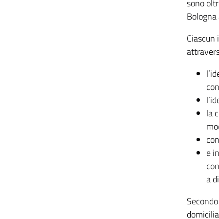
sono oltr
Bologna a
Ciascun i
attraver
l’i
con
l’i
la 
mod
con
e i
con
a d
Secondo l
domicilia