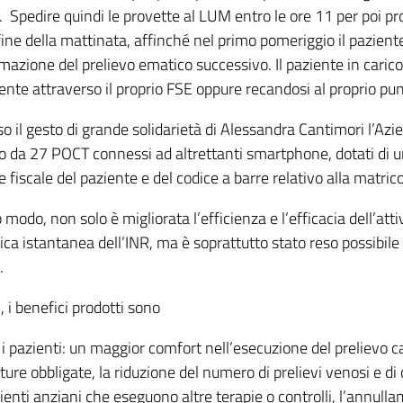
o. Spedire quindi le provette al LUM entro le ore 11 per poi p
fine della mattinata, affinché nel primo pomeriggio il paziente
zione del prelievo ematico successivo. Il paziente in carico 
nte attraverso il proprio FSE oppure recandosi al proprio punt
so il gesto di grande solidarietà di Alessandra Cantimori l’A
 da 27 POCT connessi ad altrettanti smartphone, dotati di un 
e fiscale del paziente e del codice a barre relativo alla matric
 modo, non solo è migliorata l’efficienza e l’efficacia dell’att
ica istantanea dell’INR, ma è soprattutto stato reso possibile 
.
i, i benefici prodotti sono
 i pazienti: un maggior comfort nell’esecuzione del prelievo c
ture obbligate, la riduzione del numero di prelievi venosi e d
ienti anziani che eseguono altre terapie o controlli, l’annullam