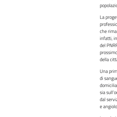
popolazio
La proget
professio
che rimar
infatti, 
del PNRR 
prossimo 
della cit
Una prim
di sangue
domicilia
sia sull’
dal servi
e angiolog