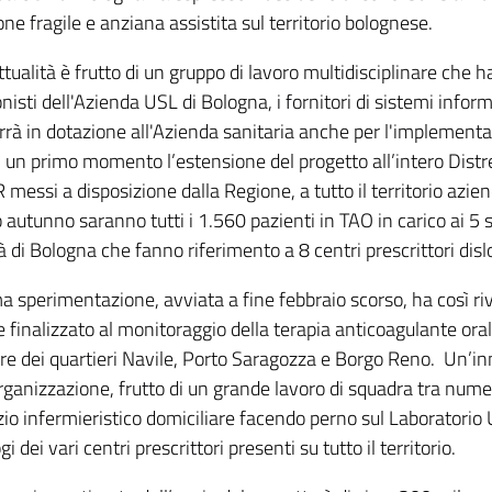
ne fragile e anziana assistita sul territorio bolognese.
tualità è frutto di un gruppo di lavoro multidisciplinare che 
nisti dell'Azienda USL di Bologna, i fornitori di sistemi inform
rà in dotazione all'Azienda sanitaria anche per l'implementaz
in un primo momento l’estensione del progetto all’intero Distre
messi a disposizione dalla Regione, a tutto il territorio azie
autunno saranno tutti i 1.560 pazienti in TAO in carico ai 5 se
tà di Bologna che fanno riferimento a 8 centri prescrittori disloc
a sperimentazione, avviata a fine
febbraio
scorso, ha così ri
 finalizzato al monitoraggio della terapia anticoagulante oral
re dei quartieri Navile, Porto Saragozza e Borgo Reno. Un’inn
organizzazione, frutto di un grande lavoro di squadra tra numer
zio infermieristico domiciliare facendo perno sul Laboratorio
i dei vari centri prescrittori presenti su tutto il territorio.