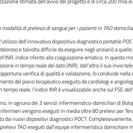
zzazione stimata dell’avvio del progetto è di circa 200 mila e
modalità di prelievo di sangue per i pazienti in TAO domicili
l'utilizzo dell'innovativo dispositivo diagnostico portatile POCT
oloroso e talvolta difficile da eseguire negli anziani) a quello
ell'INR, indice riferito alla coagulazione ematica. In questo mo
azione in tempo reale del dato (INR), dall’altro il suo invio t
pportuna verifica di qualità e validazione, lo condivide nella c
mento del piano terapeutico eseguito da cardiologi e angiolog
 tempo reale, l’indice INR è visualizzabile anche sul FSE dell'
no, in ognuno dei 3 servizi infermieristico-domiciliari di Bolog
infermieri vengono eseguiti in media oltre 80 prelievi per Ter
o dai nuovi dispositivi diagnostici POCT. Complessivamente, n
prelievi TAO eseguiti dall’equipe infermieristica domiciliare me