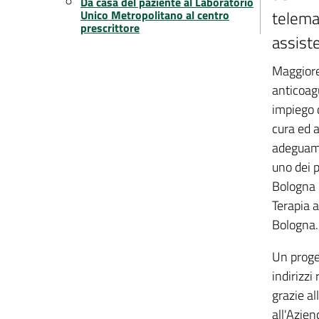
Da casa del paziente al Laboratorio
telemat
Unico Metropolitano al centro
prescrittore
assist
Maggiore 
anticoagu
impiego 
cura ed a
adeguamen
uno dei p
Bologna c
Terapia a
Bologna.
Un proge
indirizzi
grazie a
all'Azien