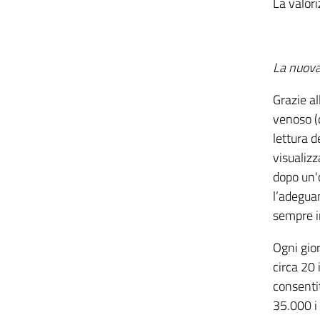
La valori
La nuova 
Grazie al
venoso (d
lettura d
visualizz
dopo un'o
l’adegua
sempre in
Ogni gior
circa 20 
consentit
35.000 i 