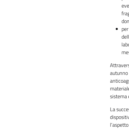
eve
fra
dom
per
del
lab
mes
Attravers
autunno p
anticoagu
materiale
sistema 
La succe
dispositi
l’aspetto