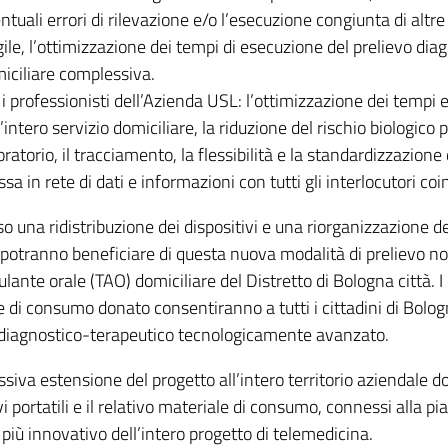
ntuali errori di rilevazione e/o l’esecuzione congiunta di altre a
gile, l’ottimizzazione dei tempi di esecuzione del prelievo dia
iciliare complessiva.
 i professionisti dell’Azienda USL: l’ottimizzazione dei tempi 
l’intero servizio domiciliare, la riduzione del rischio biologico p
oratorio, il tracciamento, la flessibilità e la standardizzazio
sa in rete di dati e informazioni con tutti gli interlocutori coin
o una ridistribuzione dei dispositivi e una riorganizzazione de
otranno beneficiare di questa nuova modalità di prelievo non i
lante orale (TAO) domiciliare del Distretto di Bologna città. I 
 di consumo donato consentiranno a tutti i cittadini di Bolog
diagnostico-terapeutico tecnologicamente avanzato.
ssiva estensione del progetto all’intero territorio aziendale
vi portatili e il relativo materiale di consumo, connessi alla
 più innovativo dell’intero progetto di telemedicina.