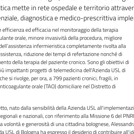
ica mette in rete ospedale e territorio attraver
enziale, diagnostica e medico-prescrittiva imp
efficienza ed efficacia nel monitoraggio della terapia
lante orale, minore invasività della procedura, migliore
dell’assistenza infermieristica completamente rivolta alla
ssistenza, riduzione dei tempi di refertazione nonché di
to della terapia del paziente cronico. Sono gli obiettivi di
iù impattanti progetti di telemedicina dell'Azienda USL di
he si rivolge, per ora, a 799 pazienti cronici, fragili, in
nticoagulante orale (TAO) domiciliare nel Distretto di
tto, nato dalla sensibilità della Azienda USL all'implementaz
 regionali e nazionali, con riferimento alla Missione 6 del P
lla volontà e generosità di una cittadina bolognese, Alessan
da USL di Bologna ha espresso il desiderio di contribuire all'