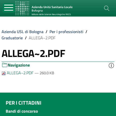
Azienda USL di Bologna
/
Per i professionisti
/
Graduatorie
/
ALLEGA~2.PDF
ALLEGA~2.PDF
Navigazione
ALLEGA~2.PDF
— 260.0 KB
PER I CITTADINI
Bandi di concorso