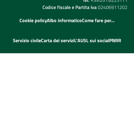
Codice fiscale e Partita Iva
02406911202
Cookie policy
Albo informatico
Come fare per...
Servizio civile
Carta dei servizi
L'AUSL sui social
PNRR