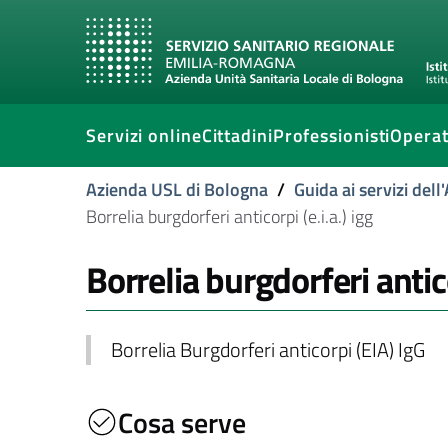
Servizi online
Cittadini
Professionisti
Operat
Azienda USL di Bologna
/
Guida ai servizi del
Borrelia burgdorferi anticorpi (e.i.a.) igg
Borrelia burgdorferi antico
Borrelia Burgdorferi anticorpi (EIA) IgG
Cosa serve