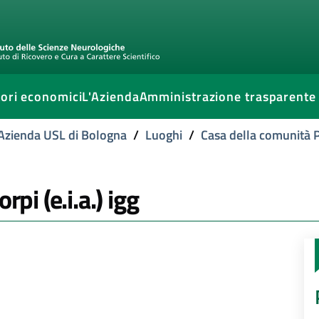
ori economici
L'Azienda
Amministrazione trasparente
l'Azienda USL di Bologna
/
Luoghi
/
Casa della comunità P
rpi (e.i.a.) igg