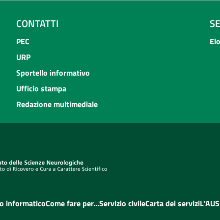
CONTATTI
S
PEC
El
URP
Sportello informativo
Ufficio stampa
Redazione multimediale
o informatico
Come fare per...
Servizio civile
Carta dei servizi
L'AUS