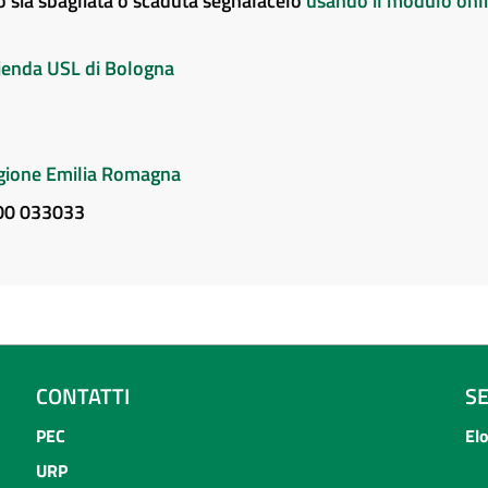
to sia sbagliata o scaduta segnalacelo
usando il modulo onl
Azienda USL di Bologna
Regione Emilia Romagna
800 033033
CONTATTI
S
PEC
El
URP