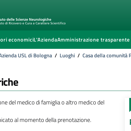
ori economici
L'Azienda
Amministrazione trasparente
l'Azienda USL di Bologna
/
Luoghi
/
Casa della comunità P
riche
ione del medico di famiglia o altro medico del
unicato al momento della prenotazione.