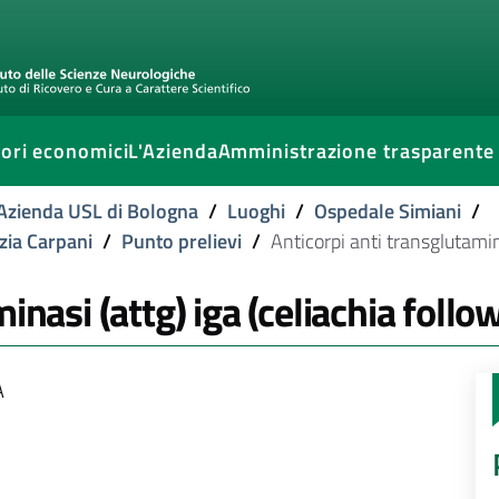
ori economici
L'Azienda
Amministrazione trasparente
l'Azienda USL di Bologna
/
Luoghi
/
Ospedale Simiani
/
izia Carpani
/
Punto prelievi
/
Anticorpi anti transglutamina
inasi (attg) iga (celiachia follo
A