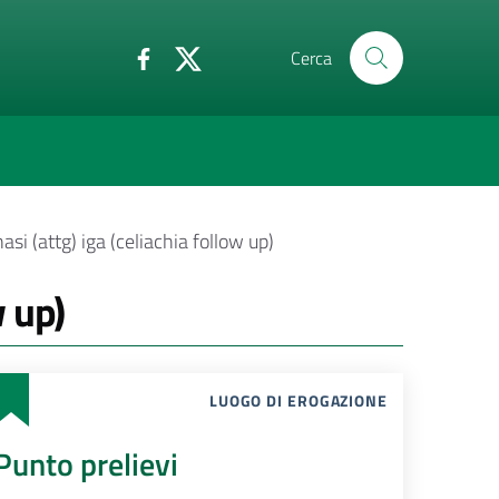
Cerca
si (attg) iga (celiachia follow up)
w up)
LUOGO DI EROGAZIONE
Punto prelievi