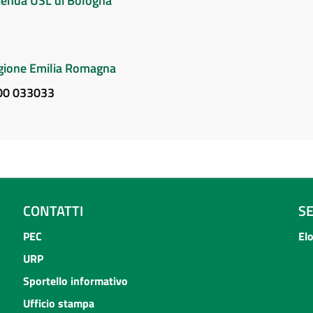
Azienda USL di Bologna
Regione Emilia Romagna
800 033033
CONTATTI
S
PEC
El
URP
Sportello informativo
Ufficio stampa