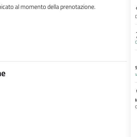
unicato al momento della prenotazione.
D
C
ne
V