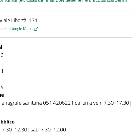
 viale Libertà, 171
rizzo su Google Maps
i
56
11
74
ne
i anagrafe sanitaria 051 4206221 da lun a ven: 7.30-17.30 
bblico
: 7.30-12.30 | sab: 7.30-12.00