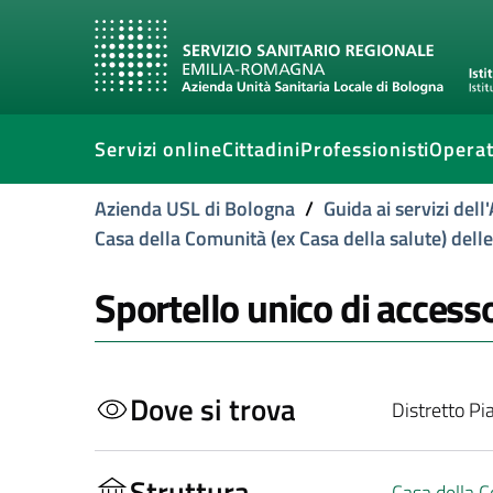
Servizi online
Cittadini
Professionisti
Operat
Azienda USL di Bologna
/
Guida ai servizi del
Casa della Comunità (ex Casa della salute) dell
Sportello unico di access
Dove si trova
Distretto Pi
Struttura
Casa della C