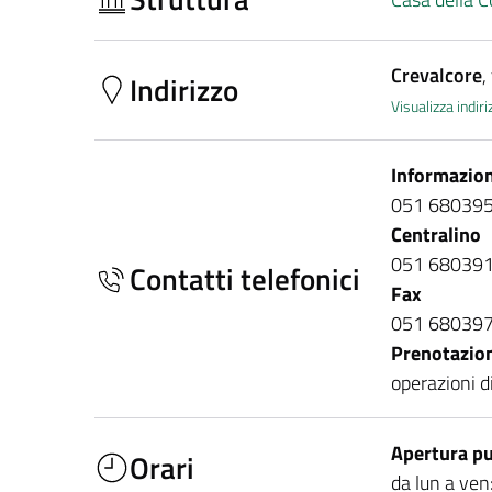
Crevalcore
,
Indirizzo
Visualizza indi
Informazion
051 68039
Centralino
051 68039
Contatti telefonici
Fax
051 68039
Prenotazio
operazioni d
Apertura pu
Orari
da lun a ven