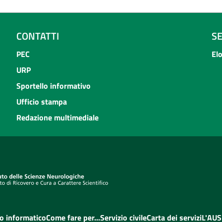
CONTATTI
S
PEC
El
URP
Sportello informativo
Ufficio stampa
Redazione multimediale
o informatico
Come fare per...
Servizio civile
Carta dei servizi
L'AUS