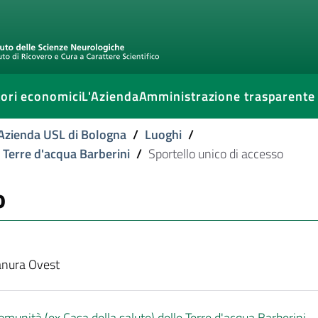
ori economici
L'Azienda
Amministrazione trasparente
l'Azienda USL di Bologna
/
Luoghi
/
e Terre d'acqua Barberini
/
Sportello unico di accesso
o
anura Ovest
omunità (ex Casa della salute) delle Terre d'acqua Barberini