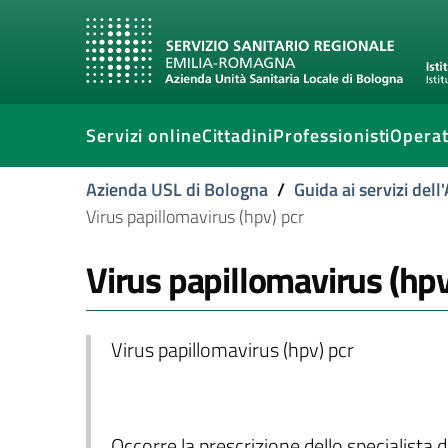
Servizi online
Cittadini
Professionisti
Operat
Azienda USL di Bologna
/
Guida ai servizi del
Virus papillomavirus (hpv) pcr
Virus papillomavirus (hpv
Virus papillomavirus (hpv) pcr
Occorre la prescrizione dello specialista d