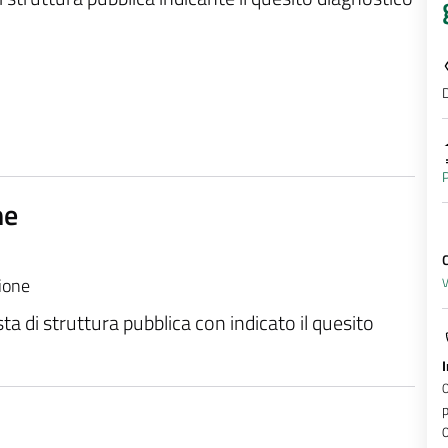
D
P
ne
zione
V
sta di struttura pubblica con indicato il quesito
p