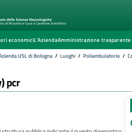
ori economici
L'Azienda
Amministrazione trasparente
l'Azienda USL di Bologna
/
Luoghi
/
Poliambulatorio
/
C
) pcr
i struttura pubblica indicante il quesito diagnostico