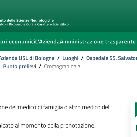
ori economici
L'Azienda
Amministrazione trasparente
l'Azienda USL di Bologna
/
Luoghi
/
Ospedale SS. Salvato
/
Punto prelievi
/
Cromogranina a
ione del medico di famiglia o altro medico del
unicato al momento della prenotazione.