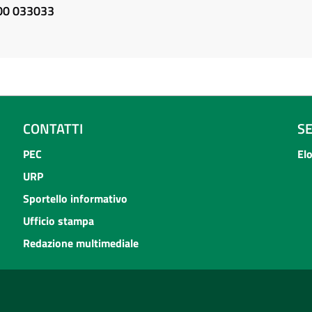
800 033033
CONTATTI
S
PEC
El
URP
Sportello informativo
Ufficio stampa
Redazione multimediale