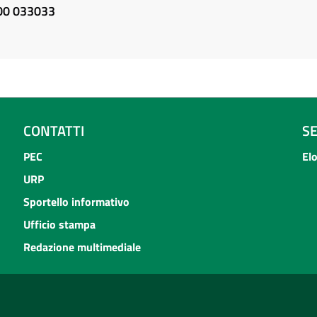
800 033033
CONTATTI
S
PEC
El
URP
Sportello informativo
Ufficio stampa
Redazione multimediale