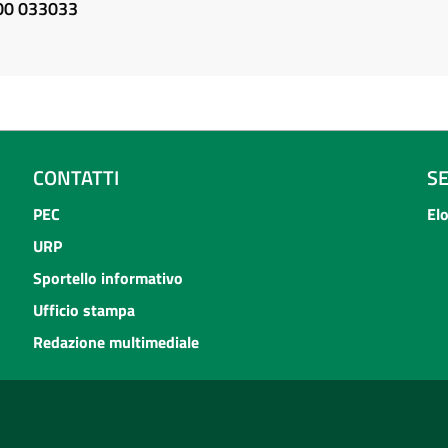
800 033033
CONTATTI
S
PEC
El
URP
Sportello informativo
Ufficio stampa
Redazione multimediale