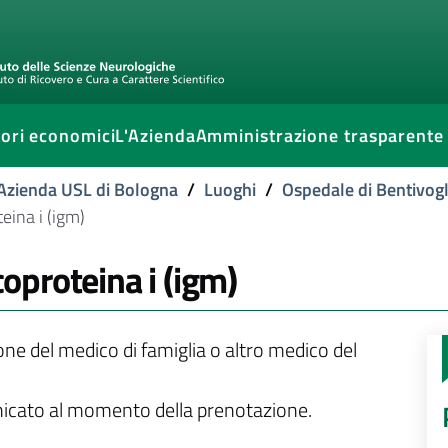
ori economici
L'Azienda
Amministrazione trasparente
l'Azienda USL di Bologna
/
Luoghi
/
Ospedale di Bentivogl
teina i (igm)
coproteina i (igm)
ione del medico di famiglia o altro medico del
unicato al momento della prenotazione.