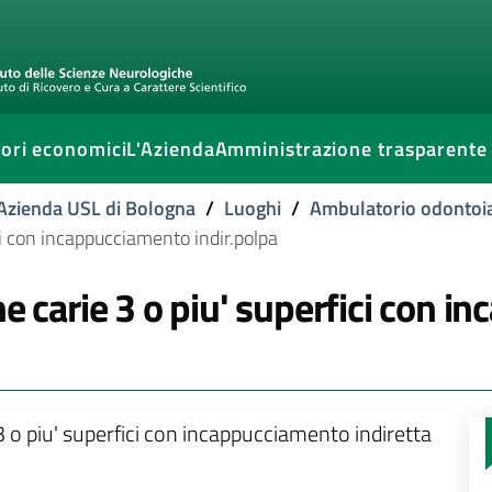
ori economici
L'Azienda
Amministrazione trasparente
l'Azienda USL di Bologna
/
Luoghi
/
Ambulatorio odontoia
ci con incappucciamento indir.polpa
ne carie 3 o piu' superfici con 
 o piu' superfici con incappucciamento indiretta