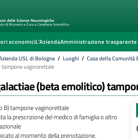
ori economici
L'Azienda
Amministrazione trasparente
l'Azienda USL di Bologna
/
Luoghi
/
Casa della Comunità
o) tampone vaginorettale
alactiae (beta emolitico) tampo
po B) tampone vaginorettale
ta la prescrizione del medico di famiglia o altro
nazionale
unicato al momento della prenotazione.