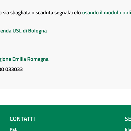
to sia sbagliata o scaduta segnalacelo
usando il modulo onl
Azienda USL di Bologna
Regione Emilia Romagna
800 033033
CONTATTI
S
PEC
El