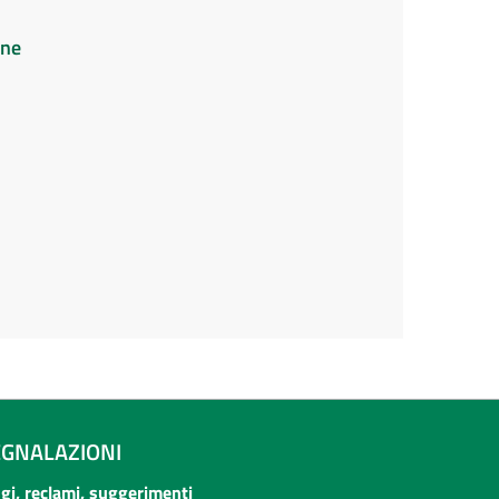
ine
EGNALAZIONI
ogi, reclami, suggerimenti