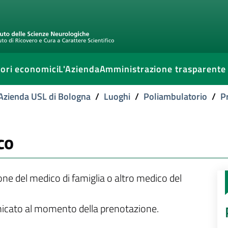
ori economici
L'Azienda
Amministrazione trasparente
l'Azienda USL di Bologna
/
Luoghi
/
Poliambulatorio
/
Pr
co
ione del medico di famiglia o altro medico del
unicato al momento della prenotazione.