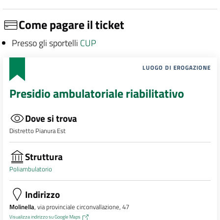
Come pagare il ticket
Presso gli sportelli
CUP
LUOGO DI EROGAZIONE
Presidio ambulatoriale riabilitativo
Dove si trova
Distretto Pianura Est
Struttura
Poliambulatorio
Indirizzo
Molinella
, via provinciale circonvallazione, 47
Visualizza indirizzo su Google Maps