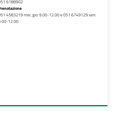
051 6188902
Prenotazione
051 4583219 mer, gio: 9.00-12.00 e 051 6749129 ven:
9.00-12.00