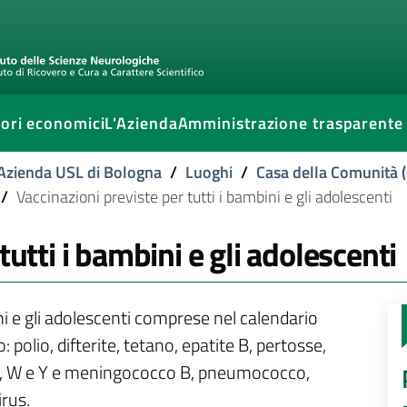
ori economici
L'Azienda
Amministrazione trasparente
l'Azienda USL di Bologna
/
Luoghi
/
Casa della Comunità (
/
Vaccinazioni previste per tutti i bambini e gli adolescenti
tutti i bambini e gli adolescenti
ni e gli adolescenti comprese nel calendario
 polio, difterite, tetano, epatite B, pertosse,
C, W e Y e meningococco B, pneumococco,
irus.