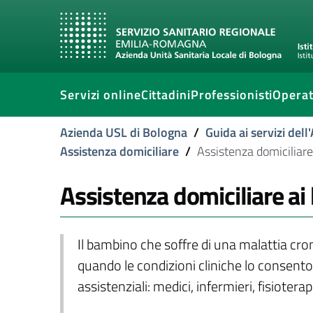
Servizi online
Cittadini
Professionisti
Operat
Azienda USL di Bologna
/
Guida ai servizi del
Assistenza domiciliare
/
Assistenza domiciliare
Assistenza domiciliare ai
Il bambino che soffre di una malattia cron
quando le condizioni cliniche lo consenton
assistenziali: medici, infermieri, fisioterapi