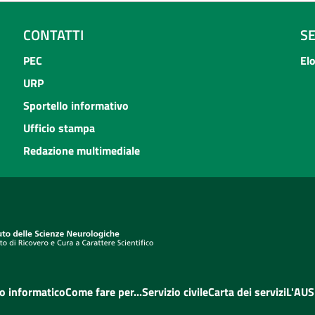
CONTATTI
S
PEC
El
URP
Sportello informativo
Ufficio stampa
Redazione multimediale
o informatico
Come fare per...
Servizio civile
Carta dei servizi
L'AUS