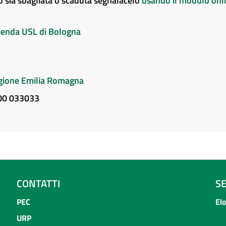
to sia sbagliata o scaduta segnalacelo
usando il modulo onl
Azienda USL di Bologna
Regione Emilia Romagna
800 033033
CONTATTI
S
PEC
El
URP