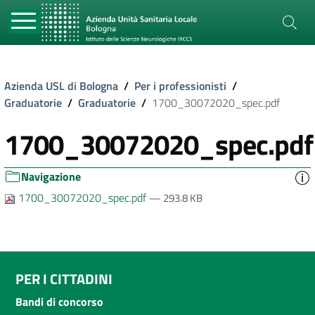
Azienda USL di Bologna
/
Per i professionisti
/
Graduatorie
/
Graduatorie
/
1700_30072020_spec.pdf
1700_30072020_spec.pdf
Navigazione
1700_30072020_spec.pdf
— 293.8 KB
PER I CITTADINI
Bandi di concorso