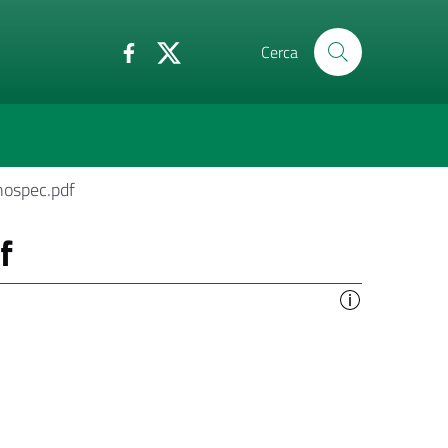
Cerca
ospec.pdf
f