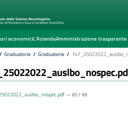
ori economici
L'Azienda
Amministrazione trasparente
/
Graduatorie
/
Graduatorie
/
147_25022022_auslbo_n
_25022022_auslbo_nospec.pd
5022022_auslbo_nospec.pdf
— 85.7 KB