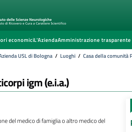
ori economici
L'Azienda
Amministrazione trasparente
l'Azienda USL di Bologna
/
Luoghi
/
Casa della comunità P
corpi igm (e.i.a.)
)
ione del medico di famiglia o altro medico del