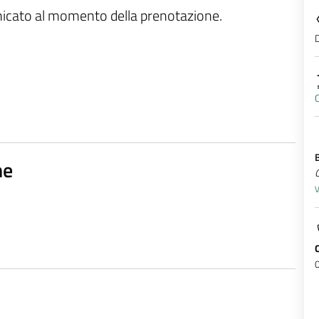
unicato al momento della prenotazione.
D
C
ne
Q
V