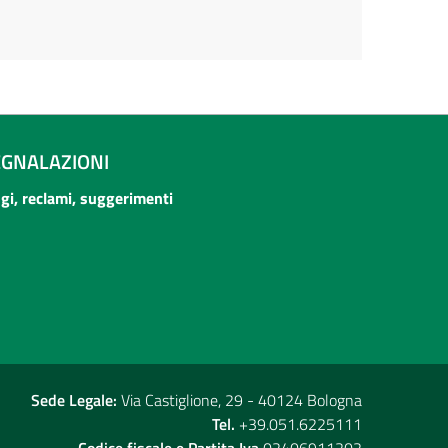
EGNALAZIONI
ogi, reclami, suggerimenti
Sede Legale:
Via Castiglione, 29 - 40124 Bologna
Tel.
+39.051.6225111
Codice fiscale e Partita Iva
02406911202