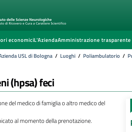
ori economici
L'Azienda
Amministrazione trasparente
l'Azienda USL di Bologna
/
Luoghi
/
Poliambulatorio
/
P
ni (hpsa) feci
ione del medico di famiglia o altro medico del
unicato al momento della prenotazione.