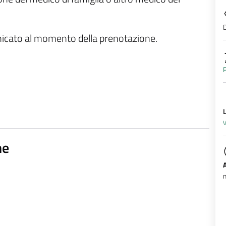
D
unicato al momento della prenotazione.
P
L
V
ne