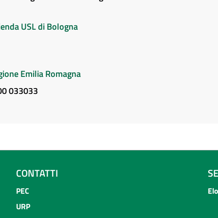
Azienda USL di Bologna
Regione Emilia Romagna
800 033033
CONTATTI
S
PEC
El
URP