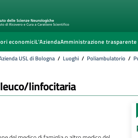
ori economici
L'Azienda
Amministrazione trasparente
l'Azienda USL di Bologna
/
Luoghi
/
Poliambulatorio
/
P
euco/linfocitaria
ione del medico di famiglia o altro medico del