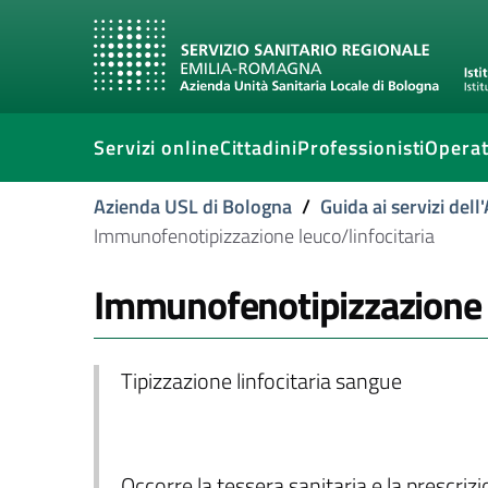
Servizi online
Cittadini
Professionisti
Operat
Azienda USL di Bologna
/
Guida ai servizi del
Immunofenotipizzazione leuco/linfocitaria
Immunofenotipizzazione l
Tipizzazione linfocitaria sangue
Occorre la tessera sanitaria e la prescriz