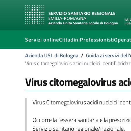
Servizi online
Cittadini
Professionisti
Operat
Azienda USL di Bologna
/
Guida ai servizi del
Virus citomegalovirus acidi nucleici identif.ibridaz
Virus citomegalovirus acid
Virus Citomegalovirus acidi nucleici ident
Occorre la tessera sanitaria e la prescriz
Servizio sanitario regionale/nazionale.