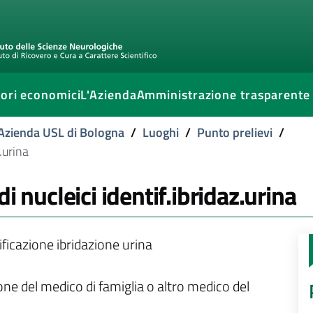
ori economici
L'Azienda
Amministrazione trasparente
l'Azienda USL di Bologna
/
Luoghi
/
Punto prelievi
/
.urina
i nucleici identif.ibridaz.urina
ificazione ibridazione urina
ione del medico di famiglia o altro medico del