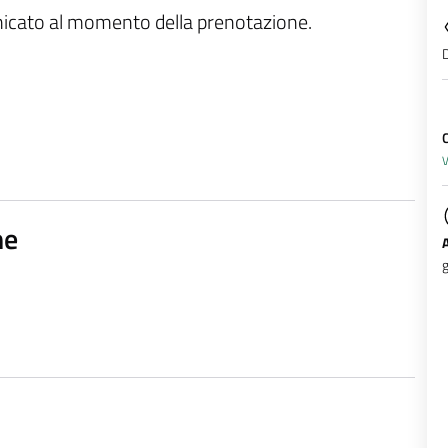
unicato al momento della prenotazione.
D
V
ne
g