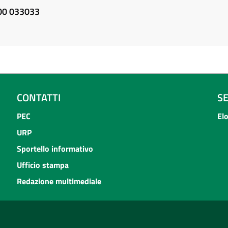
800 033033
CONTATTI
S
PEC
El
URP
Sportello informativo
Ufficio stampa
Redazione multimediale