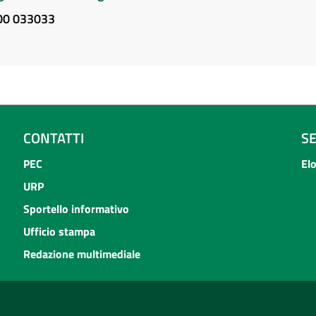
800 033033
CONTATTI
S
PEC
El
URP
Sportello informativo
Ufficio stampa
Redazione multimediale