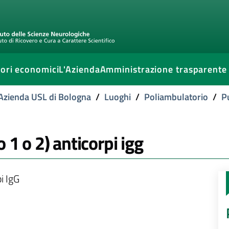
ori economici
L'Azienda
Amministrazione trasparente
l'Azienda USL di Bologna
/
Luoghi
/
Poliambulatorio
/
P
 1 o 2) anticorpi igg
i IgG