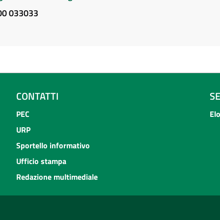
800 033033
CONTATTI
S
PEC
El
URP
Sportello informativo
Ufficio stampa
Redazione multimediale