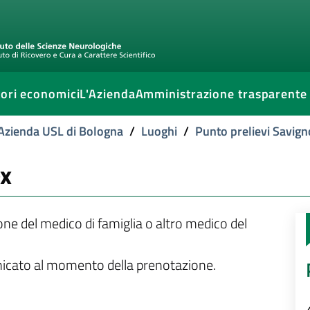
ori economici
L'Azienda
Amministrazione trasparente
l'Azienda USL di Bologna
/
Luoghi
/
Punto prelievi Savign
ex
ione del medico di famiglia o altro medico del
unicato al momento della prenotazione.