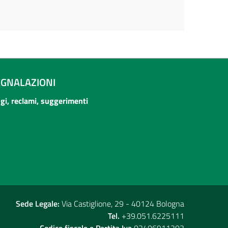
EGNALAZIONI
ogi, reclami, suggerimenti
Sede Legale:
Via Castiglione, 29 - 40124 Bologna
Tel.
+39.051.6225111
Codice fiscale e Partita Iva
02406911202