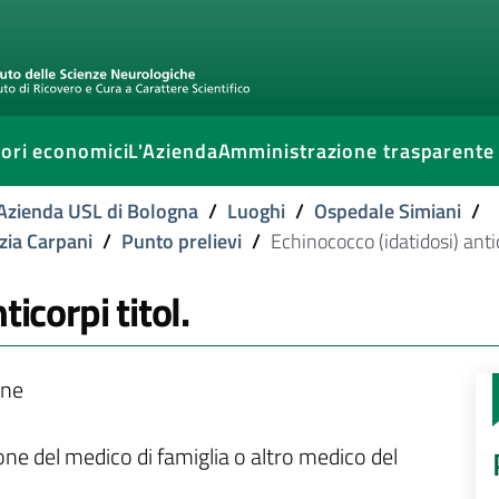
ori economici
L'Azienda
Amministrazione trasparente
l'Azienda USL di Bologna
/
Luoghi
/
Ospedale Simiani
/
izia Carpani
/
Punto prelievi
/
Echinococco (idatidosi) antic
icorpi titol.
one
ione del medico di famiglia o altro medico del