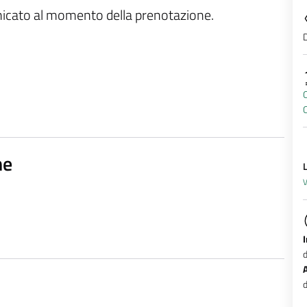
unicato al momento della prenotazione.
D
O
ne
V
d
d