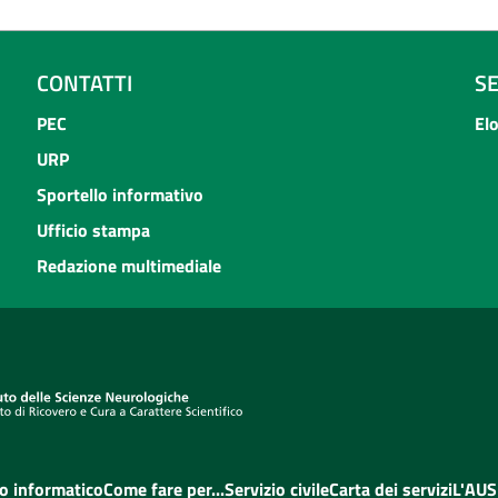
CONTATTI
S
PEC
El
URP
Sportello informativo
Ufficio stampa
Redazione multimediale
o informatico
Come fare per...
Servizio civile
Carta dei servizi
L'AUS