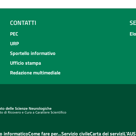
CONTATTI
S
PEC
El
URP
Sportello informativo
Ufficio stampa
Redazione multimediale
o informatico
Come fare per...
Servizio civile
Carta dei servizi
L'AUS